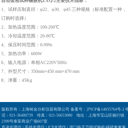
自动金相试样镶嵌机ZXQ-2主要技术指标：
1、试样压制直径：φ22、φ30、φ45 三种规格（标准配置一种，
订购时选择）
2、加热温度范围：100-200℃
3、冷却温度范围：20-90℃
4、保压时间范围：0-999s
5、加热功率：600W
6、输入电源：单相AC220V50Hz
7、外型尺寸：350mm×450 mm×470 mm
8、净重：45Kg
版权所有：上海铸金分析仪器有限公司
备案号：
沪ICP备14035764号-2
话：021-36400739 传真：021-56653080 地址：上海市宝山区杨行镇
2399号泰富商业广场607室
直读光谱仪
|
手持光谱仪
|
ICP光谱仪
|
进口电子万能试验机
|
碳硫氧氮氢