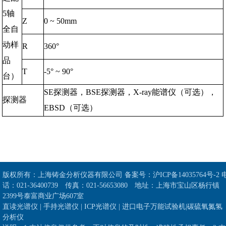
5
轴
Z
0 ~ 50mm
全自
动样
R
360°
品
T
-5° ~ 90°
台）
SE
探测器，
BSE
探测器，
X-ray
能谱仪（可选），
探测器
EBSD
（可选）
版权所有：上海铸金分析仪器有限公司
备案号：
沪ICP备14035764号-2
话：021-36400739 传真：021-56653080 地址：上海市宝山区杨行镇
2399号泰富商业广场607室
直读光谱仪
|
手持光谱仪
|
ICP光谱仪
|
进口电子万能试验机
|
碳硫氧氮氢
分析仪