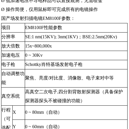
Ø
低加速电压不导电样品可以直接观测，无需喷金
Ø
操作简便，仅用鼠标即可完成所有的电镜操作
国产场发射扫描电镜EM8100F
参数：
项目
EM8100F
性能参数
分辨率
SE:1 nm(15KV); 3nm(1KV)
；
BSE:2.5nm(20Kv)
放大倍数
15x~800,000x
加速电压
0 ~ 30Kv
电子枪
Schottky
肖特基场发射电子枪
自动调整功
聚焦、亮度
/
对比度、消像散、电子束对中等
能
高真空二次电子
,
四分割背散射探测器（具备保护
真空系统
探测器探头不被碰撞的功能）
行程
X
0 ~ 80mm
（自动）
（可
Y
0 ~ 60mm
（自动）
选配